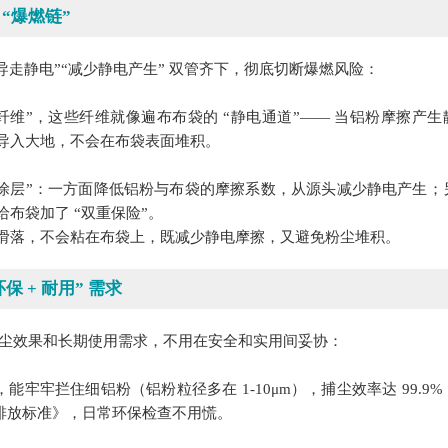
“爆燃链”
“导走静电”“减少静电产生” 双管齐下，彻底切断爆燃风险：
碳纤维”，这些纤维就像遍布布袋的 “静电通道”—— 当铝粉摩擦产生
导入大地，不会在布袋表面堆积。
电涂层”：一方面降低铝粉与布袋的摩擦系数，从源头减少静电产生；
布袋加了 “双重保险”。
滑落，不会粘在布袋上，既减少静电摩擦，又避免粉尘堆积。
 + 耐用” 需求
除尘效果和长期使用需求，不用在安全和实用间妥协：
μm，能牢牢拦住细铝粉（铝粉粒径多在 1-10μm），捕尘效率达 99.9
染物排放标准》，日常环保检查不用慌。