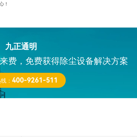
省心！
九正通明
来费，免费获得除尘设备解决方案
热线：
400-9261-511