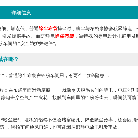
详细信息
粒细、燃点低，普通
除尘布袋
捕尘时，粉尘与布袋摩擦会积累静电，
，引发爆燃事故。而防静电
除尘布袋
，靠特殊的导电设计把静电及
车间的 “安全防护关键件”。
藏在哪？
”，普通除尘布袋在铝粉车间用，有两个 “致命隐患”：
粒会在布袋表面滑动摩擦 —— 就像冬天脱毛衣时的静电，电压能升
mJ，一旦静电击穿空气产生火花，接触到车间里的铝粉粉尘云，瞬间就可能
 “粉尘层”。堆积的铝粉不仅会堵塞滤孔、降低除尘效率，还会因持
的火药”，哪怕车间通风再好，也可能因局部静电放电引发事故。