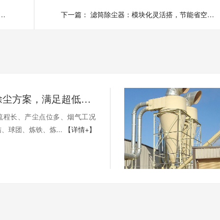
：脉冲阀，10 万次喷吹耐用省维护
下一篇：
滤筒除尘器：模块化灵活搭，节能省空间超适配
钢铁行业除尘方案，满足超低排放要求
流程长、产尘点位多、烟气工况
、球团、炼铁、炼...
【详情+】