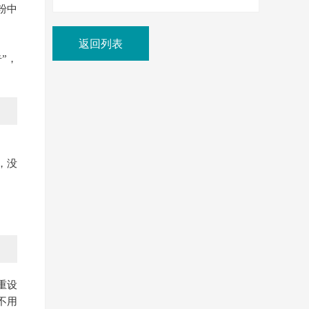
粉中
返回列表
告”，
，没
重设
不用