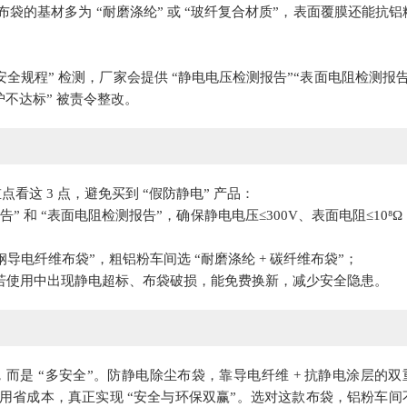
的基材多为 “耐磨涤纶” 或 “玻纤复合材质”，表面覆膜还能抗铝
尘防爆安全规程” 检测，厂家会提供 “静电电压检测报告”“表面电阻检测报
不达标” 被责令整改。
看这 3 点，避免买到 “假防静电” 产品：
” 和 “表面电阻检测报告”，确保静电电压≤300V、表面电阻≤10⁸Ω
不锈钢导电纤维布袋”，粗铝粉车间选 “耐磨涤纶 + 碳纤维布袋”；
牌，若使用中出现静电超标、布袋破损，能免费换新，减少安全隐患。
而是 “多安全”。防静电除尘布袋，靠导电纤维 + 抗静电涂层的双
用省成本，真正实现 “安全与环保双赢”。选对这款布袋，铝粉车间