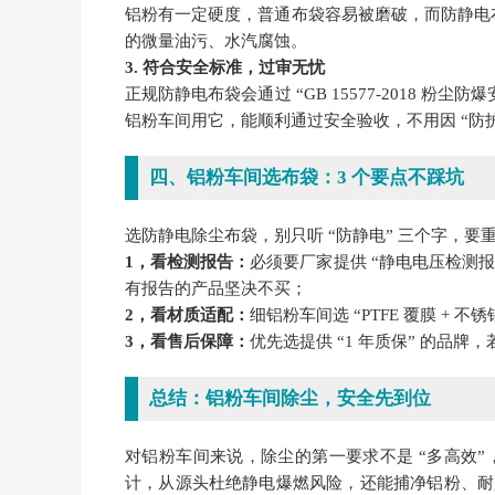
铝粉有一定硬度，普通布袋容易被磨破，而防静电布袋
的微量油污、水汽腐蚀。
3. 符合安全标准，过审无忧
正规防静电布袋会通过 “GB 15577-2018 粉
铝粉车间用它，能顺利通过安全验收，不用因 “防护
四、铝粉车间选布袋：3 个要点不踩坑
选防静电除尘布袋，别只听 “防静电” 三个字，要重点
1，看检测报告：
必须要厂家提供 “静电电压检测报告
有报告的产品坚决不买；
2，看材质适配：
细铝粉车间选 “PTFE 覆膜 + 
3，看售后保障：
优先选提供 “1 年质保” 的品
总结：铝粉车间除尘，安全先到位
对铝粉车间来说，除尘的第一要求不是 “多高效”，
计，从源头杜绝静电爆燃风险，还能捕净铝粉、耐