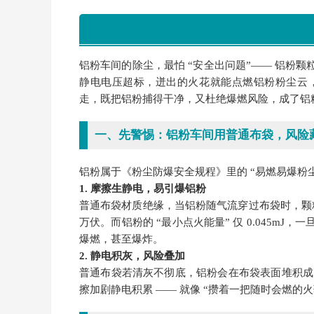
铝粉车间的除尘，最怕 “安全出问题”—— 铝粉颗
静电电压超标，迸出的火花就能点燃铝粉粉尘云
走，既把铝粉捕得干净，又杜绝爆燃风险，成了铝粉
一、先警惕：铝粉车间用普通布袋，风险
铝粉属于《粉尘防爆安全规程》里的 “易燃易爆粉尘
1. 摩擦生静电，易引爆铝粉
普通布袋材质绝缘，当铝粉随气流穿过布袋时，颗
万伏。而铝粉的 “最小点火能量” 仅 0.045
爆燃，甚至爆炸。
2. 静电积灰，风险叠加
普通布袋若清灰不彻底，铝粉会在布袋表面堆积成
擦加剧静电积累 —— 就像 “攒着一把随时会燃