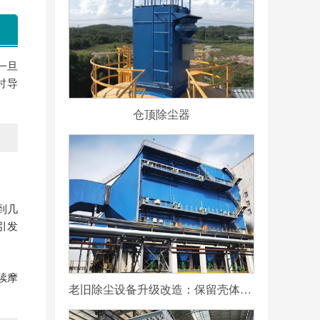
一旦
时导
仓顶除尘器
到几
引发
续摩
老旧除尘设备升级改造：保留壳体更换滤袋与内部结构的可行性分析