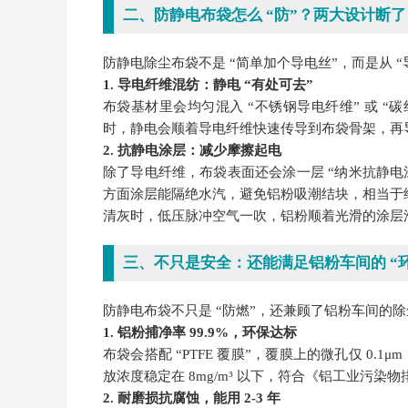
二、防静电布袋怎么 “防”？两大设计断了 
防静电除尘布袋不是 “简单加个导电丝”，而是从 
1. 导电纤维混纺：静电 “有处可去”
布袋基材里会均匀混入 “不锈钢导电纤维” 或 “
时，静电会顺着导电纤维快速传导到布袋骨架，再
2. 抗静电涂层：减少摩擦起电
除了导电纤维，布袋表面还会涂一层 “纳米抗静
方面涂层能隔绝水汽，避免铝粉吸潮结块，相当于给
清灰时，低压脉冲空气一吹，铝粉顺着光滑的涂层
三、不只是安全：还能满足铝粉车间的 “环保
防静电布袋不只是 “防燃”，还兼顾了铝粉车间的
1. 铝粉捕净率 99.9%，环保达标
布袋会搭配 “PTFE 覆膜”，覆膜上的微孔仅 0.1
放浓度稳定在 8mg/m³ 以下，符合《铝工业污
2. 耐磨损抗腐蚀，能用 2-3 年