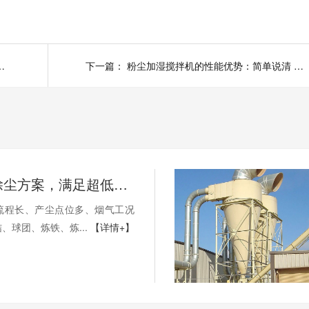
单 3 步，少出故障多用几年
下一篇：
粉尘加湿搅拌机的性能优势：简单说清 4 大实用好处
钢铁行业除尘方案，满足超低排放要求
流程长、产尘点位多、烟气工况
、球团、炼铁、炼...
【详情+】