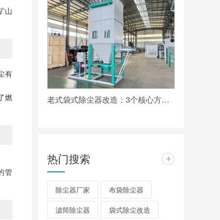
矿山
尘有
老式袋式除尘器改造：3个核心方向实现超低排放达标
了燃
热门搜索
+
的管
除尘器厂家
布袋除尘器
滤筒除尘器
袋式除尘改造