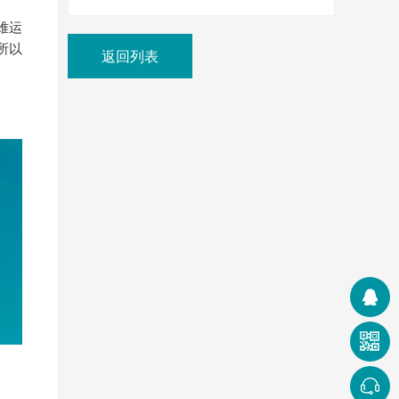
难运
所以
返回列表