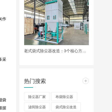
灰作
老式袋式除尘器改造：3个核心方向实现超低排放达标
多采
热门搜索
+
除尘器厂家
布袋除尘器
滤袋
滤筒除尘器
袋式除尘改造
根据