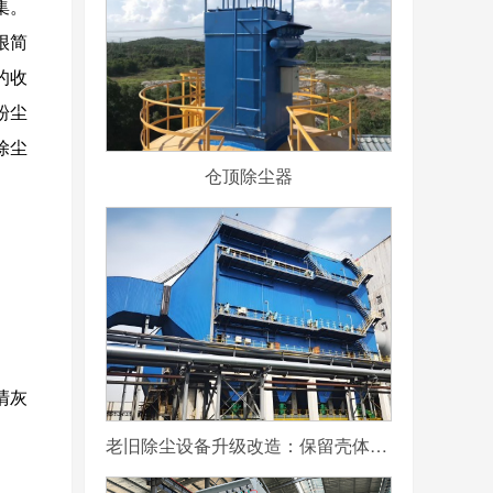
集。
很简
的收
粉尘
除尘
仓顶除尘器
清灰
老旧除尘设备升级改造：保留壳体更换滤袋与内部结构的可行性分析