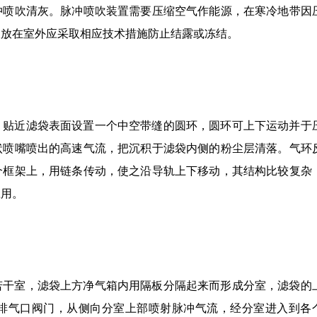
冲喷吹清灰。脉冲喷吹装置需要压缩空气作能源，在寒冷地带因
宜放在室外应采取相应技术措施防止结露或冻结。
，贴近滤袋表面设置一个中空带缝的圆环，圆环可上下运动并于
状喷嘴喷出的高速气流，把沉积于滤袋内侧的粉尘层清落。气环
个框架上，用链条传动，使之沿导轨上下移动，其结构比较复杂
应用。
若干室，滤袋上方净气箱内用隔板分隔起来而形成分室，滤袋的
排气口阀门，从侧向分室上部喷射脉冲气流，经分室进入到各