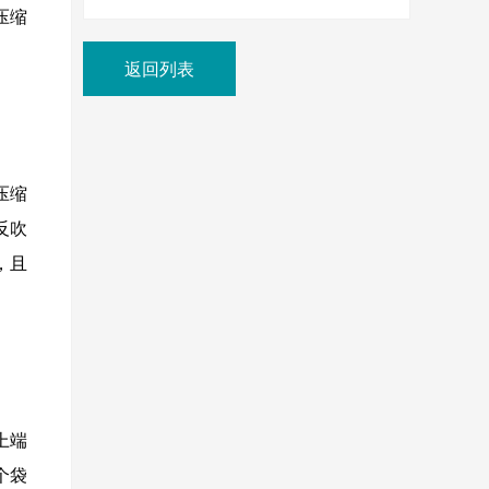
压缩
返回列表
压缩
反吹
，且
上端
个袋