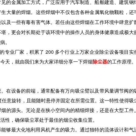
常见的金属加工方式，广泛应用于汽车制造、船舶建造、建筑钢
产生大量的焊烟。这些焊烟中不仅包含各种金属氧化物
颗粒，还
质以及一些有毒有害气体。若任由这些焊烟在工作环境中肆意扩
不堪，更会对长期处于该环境中的操作人员的身体健康造成极大
业病。
年的专业厂家，积累了 200 多个行业上万家企业除尘设备项目实
。今天，就由我们来为大家详细分享一下焊烟
除尘器
的工作原理
获。在设备的前端，通常配备有万向吸尘臂以及带风量调节阀的
0 度任意旋转，且能随时悬停并固定在所需位置。这一特性使得吸
焊烟的源头。无论是在狭小空间内的精细焊接，还是在大型工件
灵活性，确保吸尘罩处于最佳的烟尘收集位置。
形能够最大化地利用风机产生的吸力。通过独特的流体设计和气