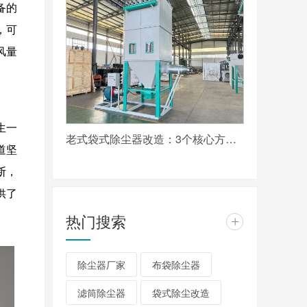
备的
，可
风量
生一
老式袋式除尘器改造：3个核心方向实现超低排放达标
道坚
断，
供了
热门搜索
+
除尘器厂家
布袋除尘器
滤筒除尘器
袋式除尘改造