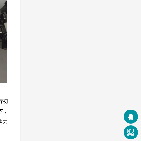
行初
下，
重力