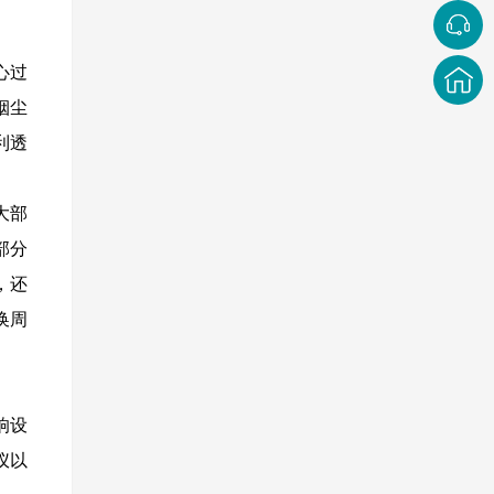
心过
烟尘
利透
大部
部分
，还
换周
响设
仪以