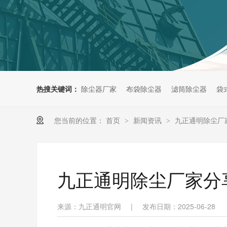
热搜关键词：
除尘器厂家
布袋除尘器
滤筒除尘器
袋
您当前的位置：
首页
新闻资讯
九正通明除尘厂
>
>
九正通明除尘厂家分
来源：九正通明官网
|
发布日期：2025-06-28