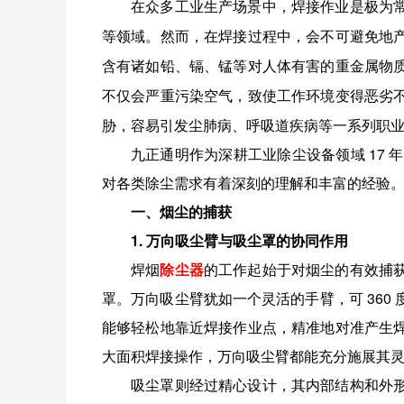
在众多工业生产场景中，焊接作业是极为
等领域。然而，在焊接过程中，会不可避免地
含有诸如铅、镉、锰等对人体有害的重金属物
不仅会严重污染空气，致使工作环境变得恶劣
胁，容易引发尘肺病、呼吸道疾病等一系列职
九正通明作为深耕工业除尘设备领域 17 
对各类除尘需求有着深刻的理解和丰富的经验
一、烟尘的捕获
1. 万向吸尘臂与吸尘罩的协同作用
焊烟
除尘器
的工作起始于对烟尘的有效捕
罩。万向吸尘臂犹如一个灵活的手臂，可 36
能够轻松地靠近焊接作业点，精准地对准产生
大面积焊接操作，万向吸尘臂都能充分施展其
吸尘罩则经过精心设计，其内部结构和外