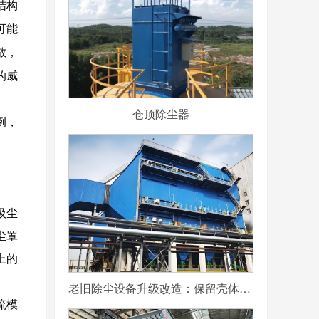
结构
可能
散，
的威
仓顶除尘器
例，
。
吸尘
尘罩
上的
老旧除尘设备升级改造：保留壳体更换滤袋与内部结构的可行性分析
流模