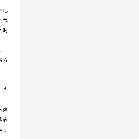
冲电
的气
的时
。
间、
灰方
。为
气体
炭表
味，